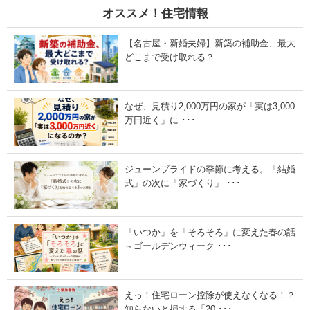
7
8
オススメ！住宅情報
月
月
2
3
0
日
【名古屋・新婚夫婦】新築の補助金、最大
日
」
」
どこまで受け取れる？
なぜ、見積り2,000万円の家が「実は3,000
万円近く」に ･･･
ジューンブライドの季節に考える。「結婚
式」の次に「家づくり」 ･･･
「いつか」を「そろそろ」に変えた春の話
～ゴールデンウィーク ･･･
えっ！住宅ローン控除が使えなくなる！？
知らないと損する「20 ･･･