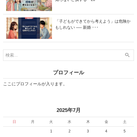
「子どもができてから考えよう」は危険か
もしれない ── 新婚 ･･･
プロフィール
ここにプロフィールが入ります。
«
»
2025年7月
日
月
火
水
木
金
土
1
2
3
4
5