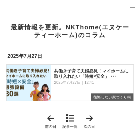
プロの目線からご提案。名古屋市・大府市・半田市の注文住宅・新築戸建てを手がける工務店なら
名古屋市南区で35年。NKT HOME（エヌケイティホーム）新築一戸建て、注文住宅、土地探し、資金計
最新情報を更新。NKThome(エヌケー
ティーホーム)のコラム
2025年7月27日
共働き子育て夫婦必見！マイホームに
取り入れたい「時短×安全」 ･･･
2025年7月27日｜12:41
後悔しない家づくり術
「
「
2
2
0
0
前の日
記事一覧
次の日
2
2
5
5
年
年