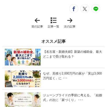
シ
entry282
entry2
e
「
「
知
こ
ら
ん
前の記事
記事一覧
次の記事
な
な
い
間
と
取
損
り
オススメ記事
！
は
名
も
古
う
【名古屋・新婚夫婦】新築の補助金、最大
屋
古
市
い
どこまで受け取れる？
で
？
使
〜
え
2
る
0
なぜ、見積り2,000万円の家が「実は3,000
住
2
宅
5
万円近く」に ･･･
補
年
助
最
金
新
ま
・
ジューンブライドの季節に考える。「結婚
と
新
め
築
式」の次に「家づくり」 ･･･
（
住
2
宅