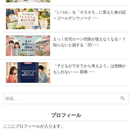
0
ト
2
レ
5
ン
「いつか」を「そろそろ」に変えた春の話
年
ド
～ゴールデンウィーク ･･･
4
ま
月
と
版
め
）
〜
」
」
えっ！住宅ローン控除が使えなくなる！？
知らないと損する「20 ･･･
「子どもができてから考えよう」は危険か
もしれない ── 新婚 ･･･
プロフィール
ここにプロフィールが入ります。