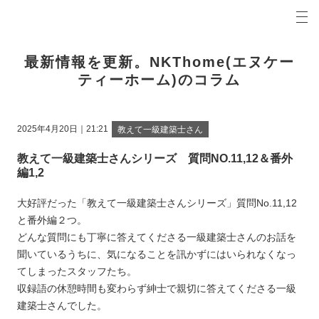
プロの目線からご提案。名古屋市・大府市・半田市の注文住宅・新築戸建てを手がける工務店なら
名古屋市南区で35年。NKT home（エヌケイティホーム）新築一戸建て、注文住宅、土地探し、資金計
最新情報を更新。NKThome(エヌケー
ティーホーム)のコラム
2025年4月20日｜21:21
教えて一級建築士さん
教えて一級建築士さんシリーズ 質問NO.11,12＆番外
編1,2
大好評だった「教えて一級建築士さんシリーズ」質問No.11,12
と番外編２つ。
どんな質問にも丁寧に答えてくださる一級建築士さんのお話を
聞いているうちに、気になることを訊かずにはいられなくなっ
てしまったスタッフたち。
収録語の休憩時間も変わらず紳士で親切に答えてくださる一級
建築士さんでした。